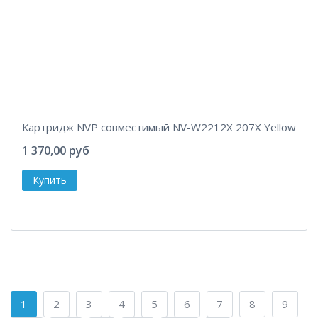
Картридж NVP совместимый NV-W2212X 207X Yellow
1 370,00 руб
1
2
3
4
5
6
7
8
9