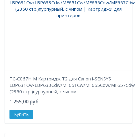
TC-C067H M Картридж T2 для Canon i-SENSYS
LBP631Cw/LBP633Cdw/MF651Cw/MF655Cdw/MF657Cdw
(2350 стр.)пурпурный, с чипом
1 255,00 руб