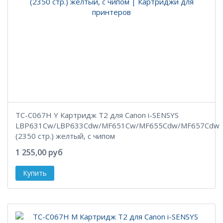
TC-C067H Y Картридж T2 для Canon i-SENSYS
LBP631Cw/LBP633Cdw/MF651Cw/MF655Cdw/MF657Cdw
(2350 стр.) желтый, с чипом
1 255,00 руб