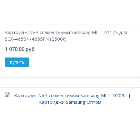
Картридж NVP совместимый Samsung MLT-D117S для
SCX-4650N/4655FN (2500k)
1 070,00 руб