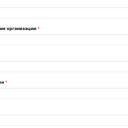
ние организации
*
он
*