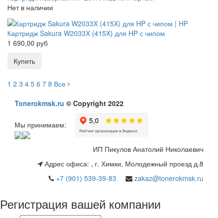
Нет в наличии
Картридж Sakura W2033X (415X) для HP с чипом
1 690,00 руб
1
2
3
4
5
6
7
8
Все
Tonerokmsk.ru
© Copyright 2022
Мы принимаем:
ИП Пикулов Анатолий Николаевич
Адрес офиса:
,
г. Химки, Молодежный проезд д.8
+7 (901) 539-39-83
zakaz@tonerokmsk.ru
Регистрация вашей компании