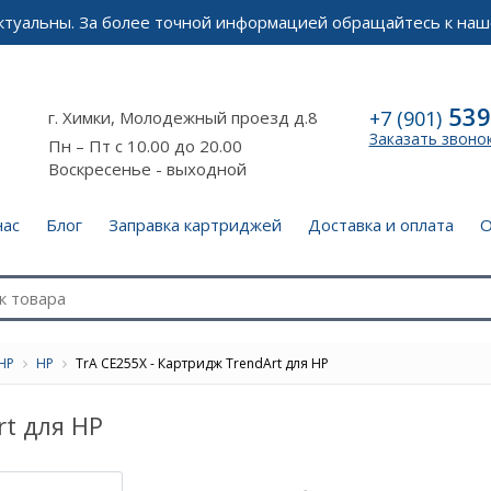
актуальны. За более точной информацией обращайтесь к наш
539
+7 (901)
г. Химки, Молодежный проезд д.8
Заказать звоно
Пн – Пт с 10.00 до 20.00
Воскресенье - выходной
нас
Блог
Заправка картриджей
Доставка и оплата
О
HP
HP
TrA CE255X - Картридж TrendArt для HP
rt для HP