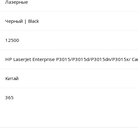
Лазерные
Черный | Black
12500
HP LaserJet Enterprise P3015/P3015d/P3015dn/P3015x/ C
Китай
365