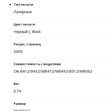
Тип печати
Лазерные
Цвет печати
Черный | Black
Ресурс, страниц
3000
Совместимость с моделями
Oki B412/B432/MB472/MB492/B512/MB562
Вес
0.74
Размер
30/10/12