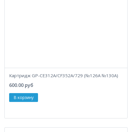
Картридж GP-CE312A/CF352A/729 (№126A №130A)
600.00 руб