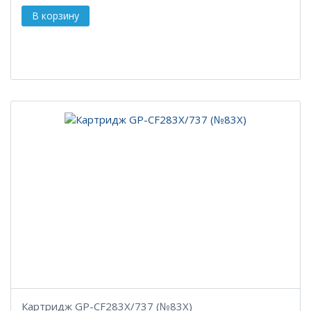
Картридж GP-CF283X/737 (№83X)