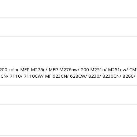
o 200 color MFP M276n/ MFP M276nw/ 200 M251n/ M251nw/ C
00CN/ 7110/ 7110CW/ MF 623CN/ 628CW/ 8230/ 8230CN/ 8280