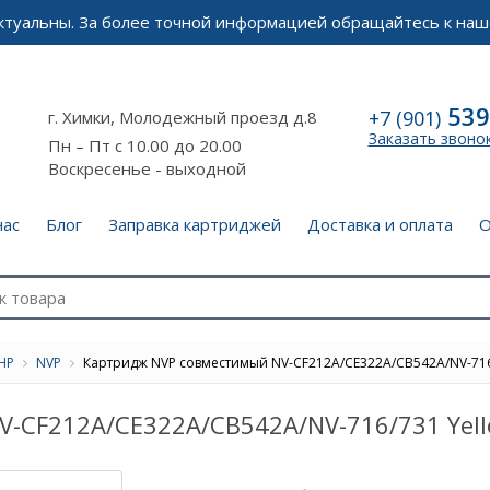
актуальны. За более точной информацией обращайтесь к наш
539
+7 (901)
г. Химки, Молодежный проезд д.8
Заказать звоно
Пн – Пт с 10.00 до 20.00
Воскресенье - выходной
нас
Блог
Заправка картриджей
Доставка и оплата
О
HP
NVP
Картридж NVP совместимый NV-CF212A/CE322A/CB542A/NV-716
-CF212A/CE322A/CB542A/NV-716/731 Yel