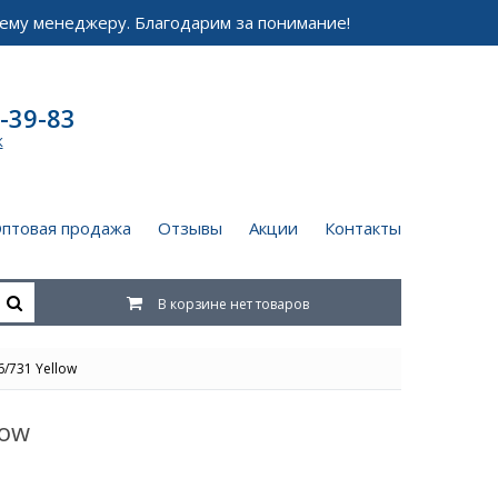
ему менеджеру. Благодарим за понимание!
-39-83
к
птовая продажа
Отзывы
Акции
Контакты
В корзине нет товаров
/731 Yellow
low