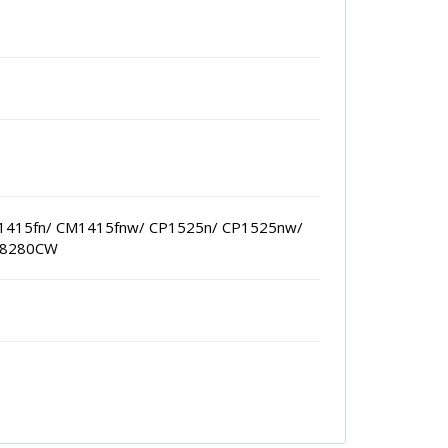
M1415fn/ CM1415fnw/ CP1525n/ CP1525nw/
/ 8280CW