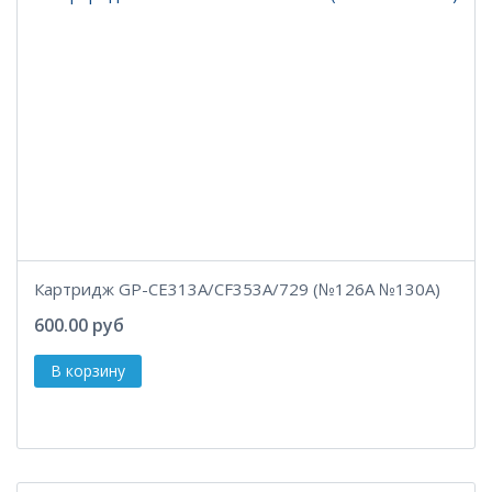
Картридж GP-CE313A/CF353A/729 (№126A №130A)
600.00 руб