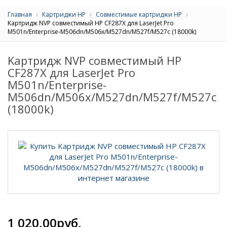
Главная
Картриджи HP
Совместимые картриджи HP
Kартридж NVP совместимый HP CF287X для LaserJet Pro
M501n/Enterprise-M506dn/M506x/M527dn/M527f/M527c (18000k)
Kартридж NVP совместимый HP
CF287X для LaserJet Pro
M501n/Enterprise-
M506dn/M506x/M527dn/M527f/M527c
(18000k)
1 020,00руб.