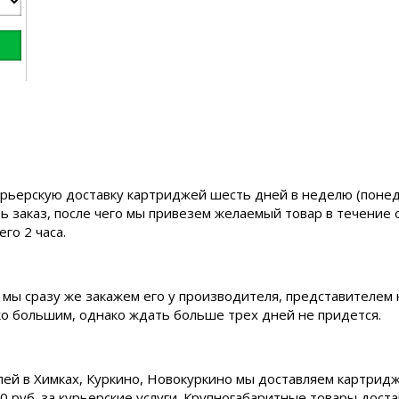
рьерскую доставку картриджей шесть дней в неделю (понедел
ь заказ, после чего мы привезем желаемый товар в течение 
го 2 часа.
 мы сразу же закажем его у производителя, представителем 
ько большим, однако ждать больше трех дней не придется.
лей в Химках, Куркино, Новокуркино мы доставляем картридж
0 руб. за курьерские услуги. Крупногабаритные товары дост