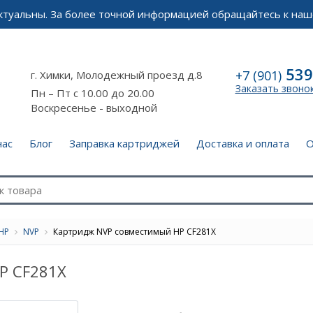
актуальны. За более точной информацией обращайтесь к наш
539
+7 (901)
г. Химки, Молодежный проезд д.8
Заказать звоно
Пн – Пт с 10.00 до 20.00
Воскресенье - выходной
нас
Блог
Заправка картриджей
Доставка и оплата
О
HP
NVP
Картридж NVP совместимый HP CF281X
P CF281X