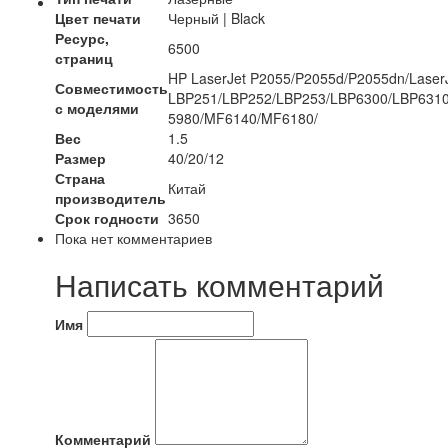
Цвет печати
Черный | Black
Ресурс,
6500
страниц
HP LaserJet P2055/P2055d/P2055dn/Las
Совместимость
LBP251/LBP252/LBP253/LBP6300/LBP631
с моделями
5980/MF6140/MF6180/
Вес
1.5
Размер
40/20/12
Страна
Китай
производитель
Срок годности
3650
Пока нет комментариев
Написать комментарий
Имя
Комментарий