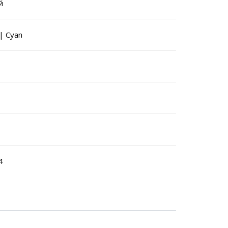
й
| Cyan
4