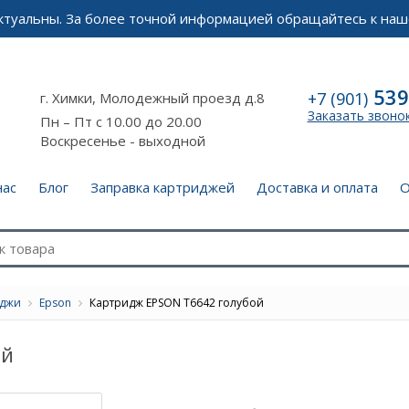
актуальны. За более точной информацией обращайтесь к наш
539
+7 (901)
г. Химки, Молодежный проезд д.8
Заказать звоно
Пн – Пт с 10.00 до 20.00
Воскресенье - выходной
нас
Блог
Заправка картриджей
Доставка и оплата
О
иджи
Epson
Картридж EPSON T6642 голубой
ой