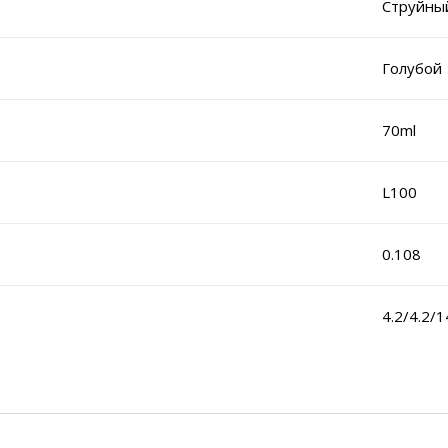
Струйны
Голубой 
70ml
L100
0.108
4.2/4.2/1