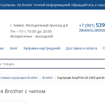
актуальны. За более точной информацией обращайтесь к наш
539
+7 (901)
г. Химки, Молодежный проезд д.8
Заказать звоно
Пн – Пт с 10.00 до 20.00
Воскресенье - выходной
нас
Блог
Заправка картриджей
Доставка и оплата
О
стимые картриджи Brother
Brother
Картридж EasyPrint LB-2420 для Br
я Brother с чипом