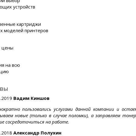
ий выбор
ющих устройств
венные картриджи
ех моделей принтеров
 цены
ия на всю
кцию
вы
1.2019
Вадим Киншов
нократно пользовались услугами данной компании и оста
зываем новые (только в случае поломки), а заправляем тоне
ше сосредоточиться на работе.
2.2018
Александр Полухин