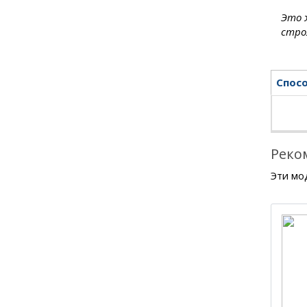
Это 
стро
Спос
Реко
Эти мо