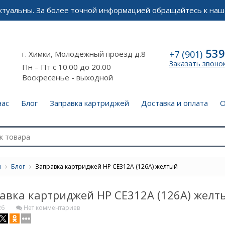
актуальны. За более точной информацией обращайтесь к наш
539
+7 (901)
г. Химки, Молодежный проезд д.8
Заказать звоно
Пн – Пт с 10.00 до 20.00
Воскресенье - выходной
нас
Блог
Заправка картриджей
Доставка и оплата
О
я
Блог
Заправка картриджей HP CE312A (126A) желтый
авка картриджей HP CE312A (126A) желт
26
Нет комментариев