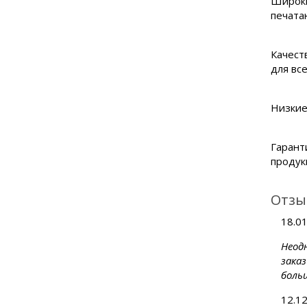
Широк
печата
Качест
для вс
Низкие
Гарант
проду
Отзы
18.0
Неод
зака
боль
12.1