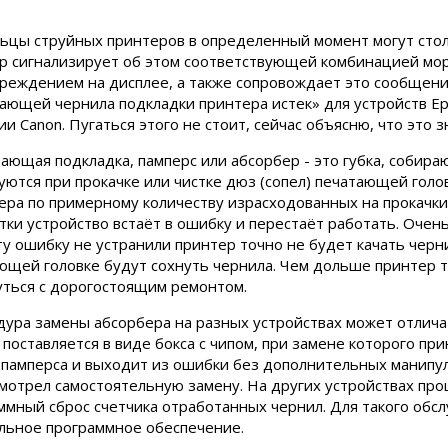
ьцы струйных принтеров в определенный момент могут стол
р сигнализирует об этом соответствующей комбинацией мор
реждением на дисплее, а также сопровождает это сообщени
ающей чернила подкладки принтера истек» для устройств Ep
и Canon. Пугаться этого не стоит, сейчас объясню, что это з
ающая подкладка, памперс или абсорбер - это губка, собир
уются при прокачке или чистке дюз (сопел) печатающей голо
ера по примерному количеству израсходованных на прокачки
тки устройство встаёт в ошибку и перестаёт работать. Очен
ту ошибку не устранили принтер точно не будет качать чернил
ющей головке будут сохнуть чернила. Чем дольше принтер т
уться с дорогостоящим ремонтом.
ура замены абсорбера на разных устройствах может отличат
 поставляется в виде бокса с чипом, при замене которого п
 памперса и выходит из ошибки без дополнительных манипу
мотрел самостоятельную замену. На других устройствах проц
ммный сброс счетчика отработанных чернил. Для такого обс
льное программное обеспечение.