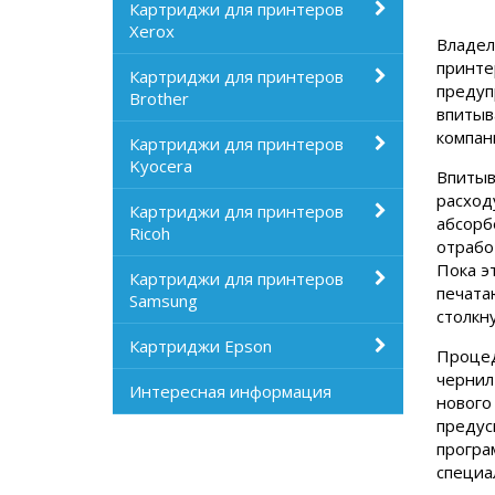
Картриджи для принтеров
Xerox
Владел
принте
Картриджи для принтеров
предуп
Brother
впитыв
компани
Картриджи для принтеров
Kyocera
Впитыв
расход
Картриджи для принтеров
абсорб
Ricoh
отрабо
Пока э
Картриджи для принтеров
печата
Samsung
столкн
Картриджи Epson
Процед
чернил
Интересная информация
нового
предус
програ
специа