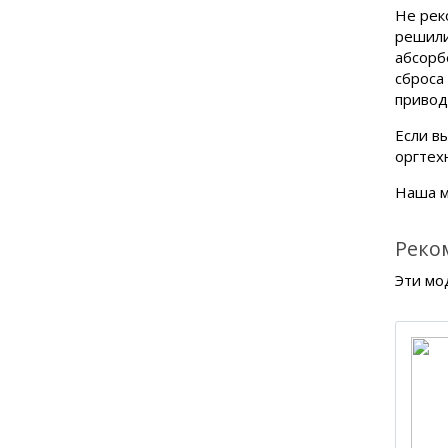
Не рек
решили
абсорб
сброса
привод
Если в
оргтех
Наша м
Реко
Эти мо