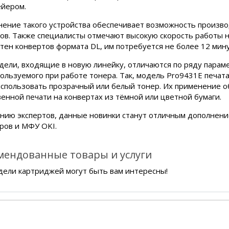
ейером.
ение такого устройства обеспечивает возможность произво
ов. Также специалисты отмечают высокую скорость работы но
отен конвертов формата DL, им потребуется не более 12 мину
дели, входящие в новую линейку, отличаются по ряду парам
пользуемого при работе тонера. Так, модель Pro9431E печатае
использовать прозрачный или белый тонер. Их применение 
венной печати на конвертах из тёмной или цветной бумаги.
нию экспертов, данные новинки станут отличным дополнени
ров и МФУ OKI.
мендованные товары и услуги
дели картриджей могут быть вам интересны!