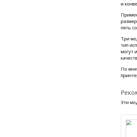
и конв
Примен
размер
пять с
Три мо
тип ис
могут 
качест
По мне
принте
Реко
Эти мо