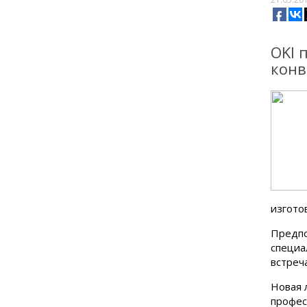
OKI 
конв
изгото
Предпо
специа
встреч
Новая 
профес