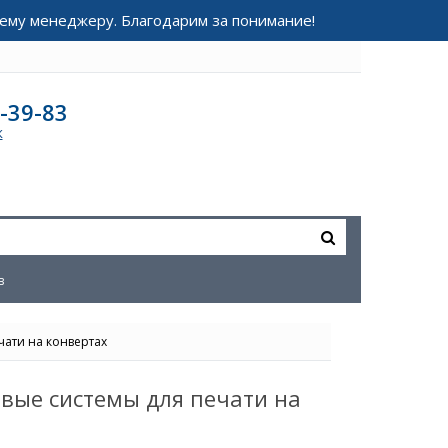
ему менеджеру. Благодарим за понимание!
-39-83
к
в
чати на конвертах
овые системы для печати на