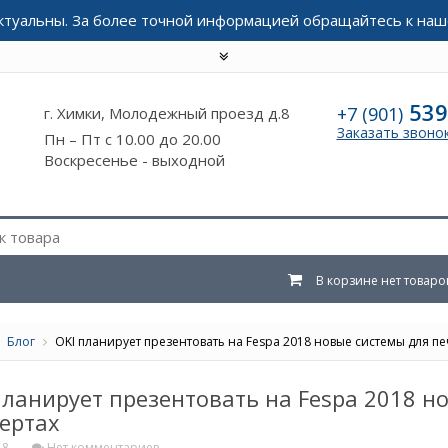
актуальны. За более точной информацией обращайтесь к наш
539
+7 (901)
г. Химки, Молодежный проезд д.8
Заказать звоно
Пн – Пт с 10.00 до 20.00
Воскресенье - выходной
В корзине нет товаро
Блог
OKI планирует презентовать на Fespa 2018 новые системы для пе
планирует презентовать на Fespa 2018 н
ертах
18
Нет комментариев