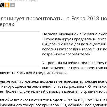
планирует презентовать на Fespa 2018 н
ертах
На запланированной в Берлине ежег
Europe планирует представить экспе
цифровых систем для полноцветной 
пополнят каталог принтеров OKI и 
потребности потребителей.
Устройства линейки Pro9000 Series E
высококачественную экономичную пе
вления небольших и средних тиражей.
лагается, что новинка должна заинтересовать, прежде всего
лизирующиеся на рекламных почтовых рассылках. Отмечено, 
ает более положительный отклик у адресата по сравнению с
линейка включает в себя три модели - Pro9431E, Pro9541E и 
сионального тонерного принтера OKI, оснащённого дополн