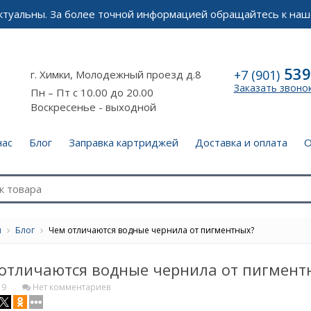
актуальны. За более точной информацией обращайтесь к наш
539
+7 (901)
г. Химки, Молодежный проезд д.8
Заказать звоно
Пн – Пт с 10.00 до 20.00
Воскресенье - выходной
нас
Блог
Заправка картриджей
Доставка и оплата
О
я
Блог
Чем отличаются водные чернила от пигментных?
отличаются водные чернила от пигмент
19
Нет комментариев