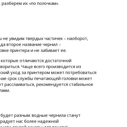
 разберем их «по полочкам».
ы не увидим твердых частичек – наоборот,
да второе название чернил –
вке принтера и не забивает ее.
 которые отличаются достаточной
створиться. Чаще всего производится из
еский уход за принтером может потребоваться
учае срок службы печатающей головки может
ут расслаиваться, рекомендуется стабильное
лами.
 будет разным: водные чернила станут
порадует нас более надежной