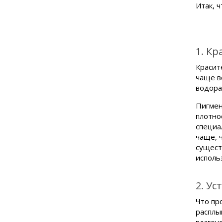
Итак, 
1. Кр
Красит
чаще в
водора
Пигмен
плотно
специа
чаще, 
сущест
исполь
2. У
Что пр
расплы