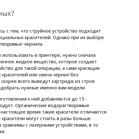
ных?
сь с тем, что струйное устройство подходит
ециальных красителей. Однако при их выборе
створимые чернила.
е использовать в принтере, нужно сначала
ленное жидкое вещество, которое создает
ство для такой операции, а сами красящие
 красителей или смена чернил без
скорее всего выведут картридж из строя.
подобрать нужные именно вам модели.
зготовления к ней добавляются до 15
одукт. Органические водорастворимые
В настоящее время такие красители отличаются
красители могут стоить в разы больше.
 сравнимы с лазерными устройствами, в то
ке.