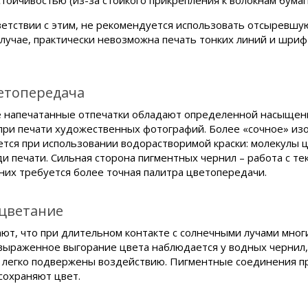
стойчивостью (из-за стойкого прикрепления к волокнам бумаг
ветствии с этим, не рекомендуется использовать отсыревшую
случае, практически невозможна печать тонких линий и шриф
ветопередача
 напечатанные отпечатки обладают определенной насыщенно
при печати художественных фотографий. Более «сочное» из
ется при использовании водорастворимой краски: молекулы 
и печати. Сильная сторона пигментных чернил – работа с тек
них требуется более точная палитра цветопередачи.
ыцветание
ают, что при длительном контакте с солнечными лучами мног
выраженное выгорание цвета наблюдается у водных чернил, 
 легко подвержены воздействию. Пигментные соединения пр
сохраняют цвет.