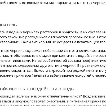
чтобы понять основные отличия водных и пигментных чернил,
аситель
ель в водных чернилах растворен в жидкости, в их составе м
сего такой тип расходников отличается прозрачностью. Отсю
створимые. Такой тип чернил не оседает на печатающей голо
тные чернила содержат небольшие синтетические частицы,
стью, чтобы выпасть в осадок при контакте с водой, а не ра
льных типов сажи. Из-за особенностей состава профилактич
чем при использовании другого типа чернил. В противном сл
венно сократиться. Емкости с краской при редкой печати мог
зование принтера (печать) и взбалтывание емкостей с черни
стойчивость к воздействию воды
оизойдет если мы намочим отпечатанный лист? Воздействие
ваться и рисунок потеряет очертания, а пигментная краска 