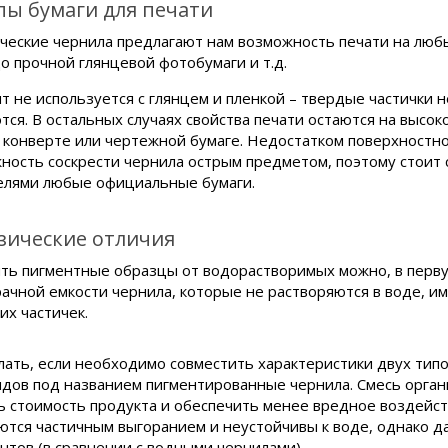
пы бумаги для печати
ческие чернила предлагают нам возможность печати на любых
до прочной глянцевой фотобумаги и т.д.
т не используется с глянцем и пленкой – твердые частички н
тся. В остальных случаях свойства печати остаются на высок
 конверте или чертежной бумаге. Недостатком поверхностног
ность соскрести чернила острым предметом, поэтому стоит
елями любые официальные бумаги.
изические отличия
ть пигментные образцы от водорастворимых можно, в первую
рачной емкости чернила, которые не растворяются в воде, 
их частичек.
лать, если необходимо совместить характеристики двух тип
идов под названием пигментированные чернила. Смесь органи
ь стоимость продукта и обеспечить менее вредное воздейст
ются частичным выгоранием и неустойчивы к воде, однако д
нтов (в сравнении с водными чернилами).