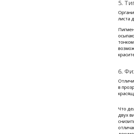
5. Ти
Органи
листа 
Пигмен
осыпаю
тонком
возмож
красит
6. Ф
Отличи
в проз
красящ
Что де
двух в
снизит
отлича
докуме