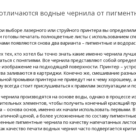
отличаются водные чернила от пигмент
при выборе лазерного или струйного принтера вы определили
и готовы печатать полноцветные листы с использованием сп
нами появляются снова два варианта – пигментные и водора
ех тех, кто хотел бы точно знать какие именно чернила лучш
аться с понятиями. Все чернила представляют собой опреде
 изображение на подходящей поверхности. Принтер – устрой
ва заливаются в картриджи. Конечно же, смешивание разных
ьной промывки принтера не приведут ни к чему хорошему, а 
у всегда стоит прислушиваться к правилам эксплуатации и 
чернила производятся на основе воды, однако в процессе и
ительных элементов, чтобы получить конечный красящий пр
а – основа основ, именно их начали использовать первыми. 
атичной ценой, а более усложненные по составу пигментные 
енные пигментные чернила по качеству напечатанных листов
как качество печати водных чернил часто подвергается крити