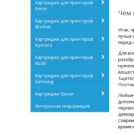
Картриджи для принтеров
Xerox
Чем 
Картриджи для принтеров
Brother
Итак, 
лучше 
Картриджи для принтеров
перед 
Kyocera
Для вс
Картриджи для принтеров
разобр
Ricoh
нужное
вещест
Картриджи для принтеров
тщател
Samsung
Поэтом
Картриджи Epson
Любые 
дополн
Интересная информация
чернил
демокр
Соврем
время 