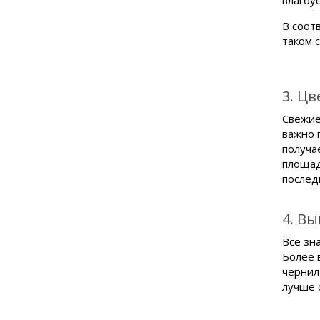
влагоу
В соот
таком 
3. Ц
Свежие
важно 
получа
площад
послед
4. В
Все зн
Более 
чернил
лучше 