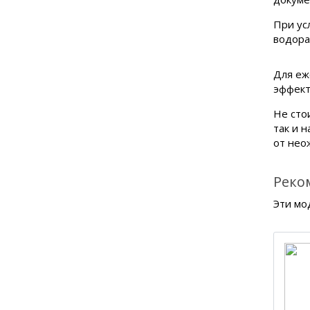
При ус
водора
Для еж
эффект
Не стои
так и 
от нео
Реко
Эти мо